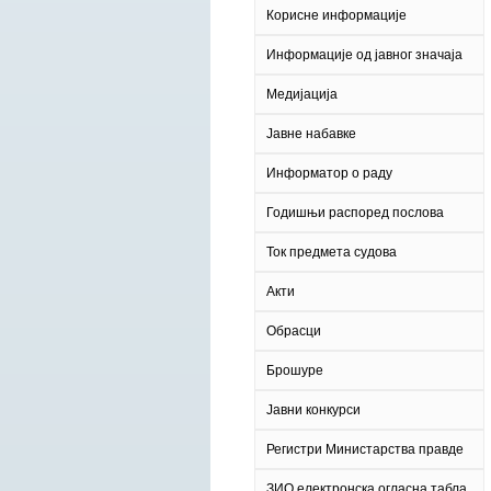
Корисне информације
Информације од јавног значаја
Медијација
Јавне набавке
Информатор о раду
Годишњи распоред послова
Ток предмета судова
Акти
Обрасци
Брошуре
Јавни конкурси
Регистри Министарства правде
ЗИО електронска огласна табла