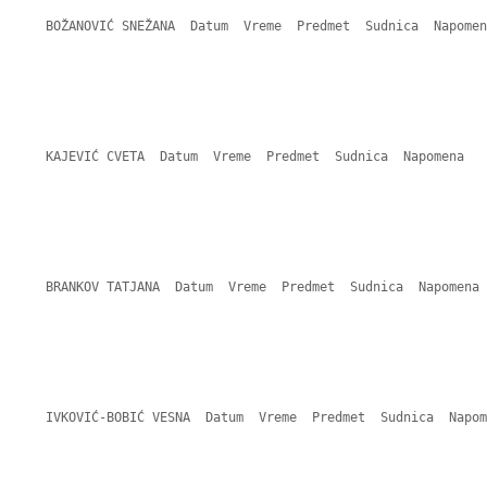
    BOŽANOVIĆ SNEŽANA  Datum  Vreme  Predmet  Sudnica  Napomen
    KAJEVIĆ CVETA  Datum  Vreme  Predmet  Sudnica  Napomena 

    BRANKOV TATJANA  Datum  Vreme  Predmet  Sudnica  Napomena 

    IVKOVIĆ-BOBIĆ VESNA  Datum  Vreme  Predmet  Sudnica  Napom