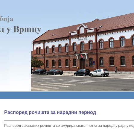
Распоред рочишта за наредни период
Распоред заказаних рочишта се ажурира сваког петка за наредну радну не