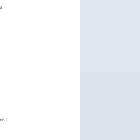
a 

ena 
