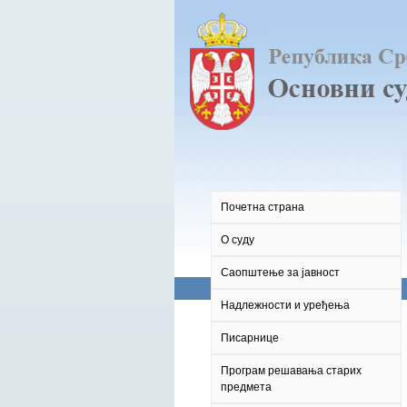
Почетна страна
О суду
Саопштење за јавност
Надлежности и уређења
Писарнице
Програм решавања старих
предмета