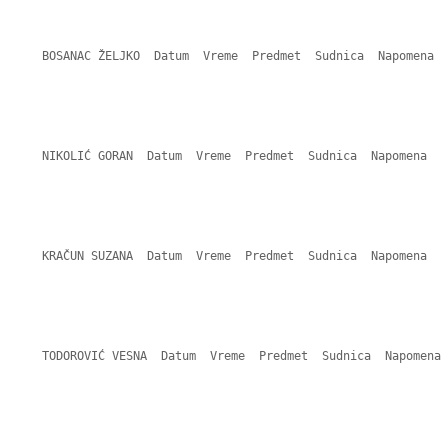
    BOSANAC ŽELJKO  Datum  Vreme  Predmet  Sudnica  Napomena 

    NIKOLIĆ GORAN  Datum  Vreme  Predmet  Sudnica  Napomena 

    KRAČUN SUZANA  Datum  Vreme  Predmet  Sudnica  Napomena 

    TODOROVIĆ VESNA  Datum  Vreme  Predmet  Sudnica  Napomena 
