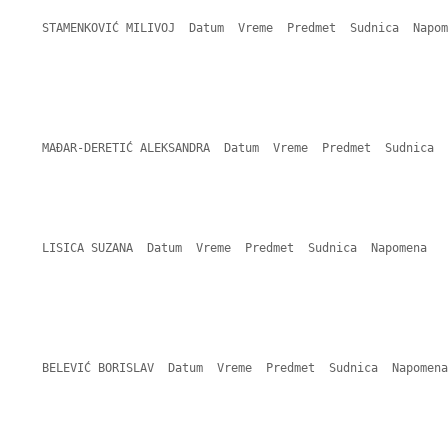
    STAMENKOVIĆ MILIVOJ  Datum  Vreme  Predmet  Sudnica  Napom
    MAĐAR-DERETIĆ ALEKSANDRA  Datum  Vreme  Predmet  Sudnica  
    LISICA SUZANA  Datum  Vreme  Predmet  Sudnica  Napomena 

    BELEVIĆ BORISLAV  Datum  Vreme  Predmet  Sudnica  Napomena