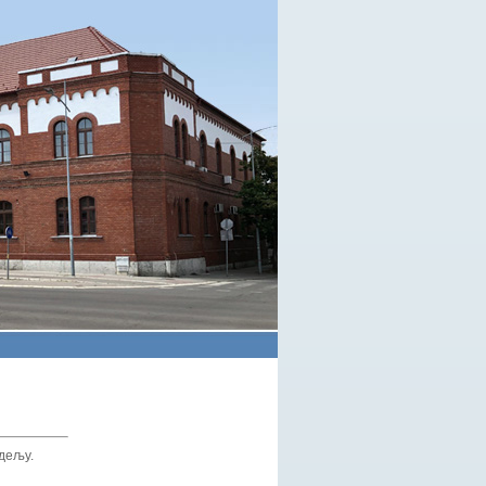
дељу.