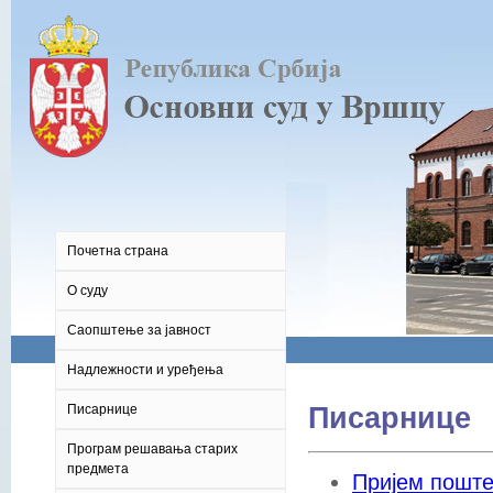
Почетна страна
О суду
Саопштење за јавност
Надлежности и уређења
Писарнице
Писарнице
Програм решавања старих
предмета
Пријем пошт