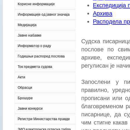
Корисне информације
Eкспедиција 
Aрхива
Информације од јавног значаја
Расподела п
Медијација
Јавне набавке
Судска писарниц
Информатор о раду
послове по свим
Годишњи распоред послова
архиве, експед
регулисан је нач
Ток предмета судова
Акти
Запослени у пи
Обрасци
правилно, уредн
прописани или о
Брошуре
благовременом ра
Јавни конкурси
писарнице, да с
Регистри Министарства правде
чим стигне какав
ЗИО електронска огласна табла