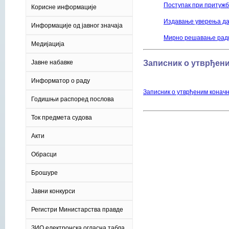
Поступак при притужби
Корисне информације
Издавање уверења да 
Информације од јавног значаја
Мирно решавање рад
Медијација
Јавне набавке
Записник о утврђени
Информатор о раду
Записник о утврђеним конач
Годишњи распоред послова
Ток предмета судова
Акти
Обрасци
Брошуре
Јавни конкурси
Регистри Министарства правде
ЗИО електронска огласна табла