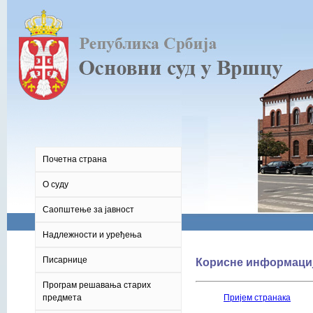
Почетна страна
О суду
Саопштење за јавност
Надлежности и уређења
Писарнице
Корисне информаци
Програм решавања старих
предмета
Пријем странака