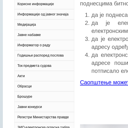
поднесцима битно
Корисне информације
да је поднес
Информације од јавног значаја
да је елек
Медијација
електронским
Јавне набавке
да је електр
Информатор о раду
адресу одређ
да електронс
Годишњи распоред послова
адресе поши
Ток предмета судова
потписало ел
Акти
Саопштење может
Обрасци
Брошуре
Јавни конкурси
Регистри Министарства правде
ЗИО електронска огласна табла