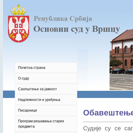
Почетна страна
О суду
Саопштење за јавност
Надлежности и уређења
Писарнице
Обавештење 
Програм решавања старих
предмета
Судије су се са